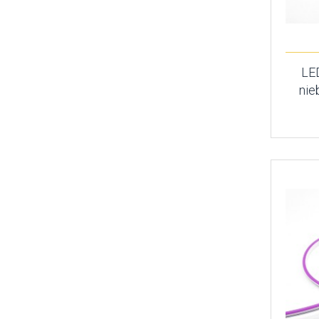
LE
nie