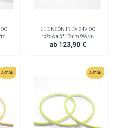
 DC
LED NEON FLEX 24V DC
W/m
różowa 6*12mm 9W/m
ab 123,90 €
AKTION
AKTION