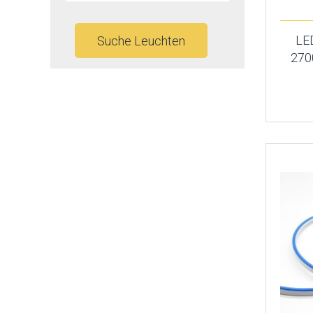
LE
Suche Leuchten
270