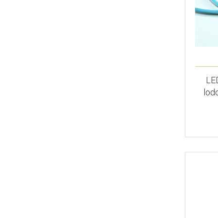
LE
lod