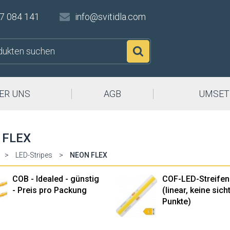
7 084 141
info@svitidla.com
Suchen
ER UNS
AGB
UMSET
 FLEX
>
LED-Stripes
>
NEON FLEX
COB - Idealed - günstig
COF-LED-Streifen
- Preis pro Packung
(linear, keine sic
Punkte)