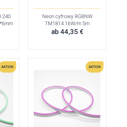
 240
Neon cyfrowy RGBNW
3*6mm
TM1814 16W/m 5m
ab 44,35 €
AKTION
AKTION