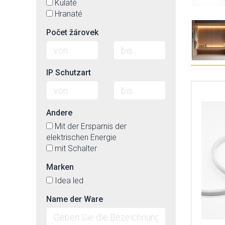
Kulaté
Hranaté
Počet žárovek
IP Schutzart
Andere
Mit der Ersparnis der
elektrischen Energie
mit Schalter
Marken
Idea led
Name der Ware