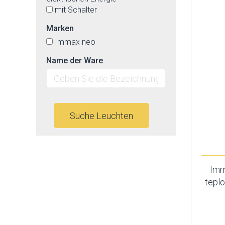
mit Schalter
Marken
Immax neo
Name der Ware
Suche Leuchten
Imm
teplo