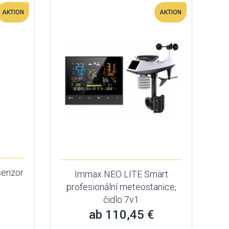
AKTION
AKTION
senzor
Immax NEO LITE Smart
profesionální meteostanice,
čidlo 7v1
ab 110,45 €