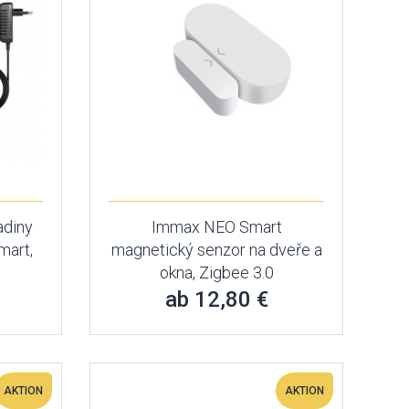
adiny
Immax NEO Smart
mart,
magnetický senzor na dveře a
okna, Zigbee 3.0
ab 12,80 €
AKTION
AKTION