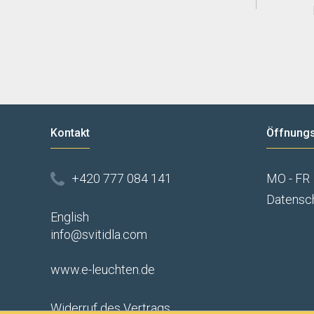
Kontakt
Öffnungs
+420 777 084 141
MO - FR
Datensc
English
info@svitidla.com
www.e-leuchten.de
Widerruf des Vertrags