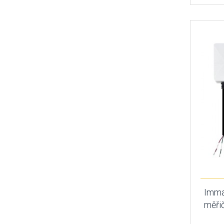
Imma
měřič