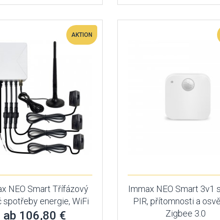
AKTION
x NEO Smart Třífázový
Immax NEO Smart 3v1 
 spotřeby energie, WiFi
PIR, přítomnosti a osvět
Zigbee 3.0
ab 106,80 €