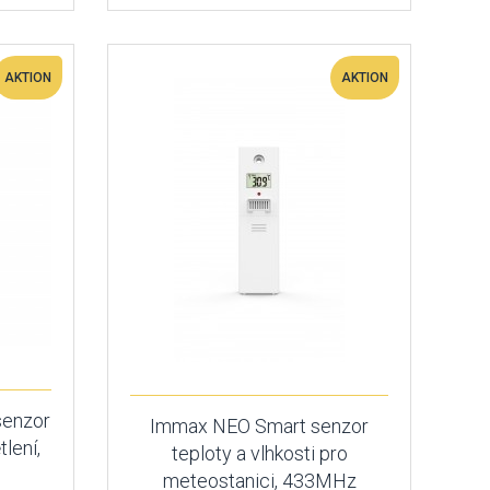
AKTION
AKTION
senzor
Immax NEO Smart senzor
lení,
teploty a vlhkosti pro
meteostanici, 433MHz