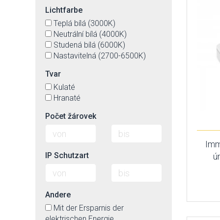
Lichtfarbe
Teplá bílá (3000K)
Neutrální bílá (4000K)
Studená bílá (6000K)
Nastavitelná (2700-6500K)
Tvar
Kulaté
Hranaté
Počet žárovek
Imm
IP Schutzart
ú
Andere
Mit der Ersparnis der
elektrischen Energie