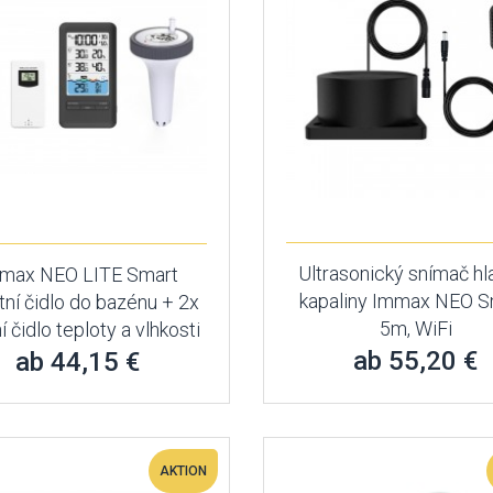
Ultrasonický snímač hl
max NEO LITE Smart
kapaliny Immax NEO S
tní čidlo do bazénu + 2x
5m, WiFi
ní čidlo teploty a vlhkosti
ab 55,20 €
ab 44,15 €
AKTION