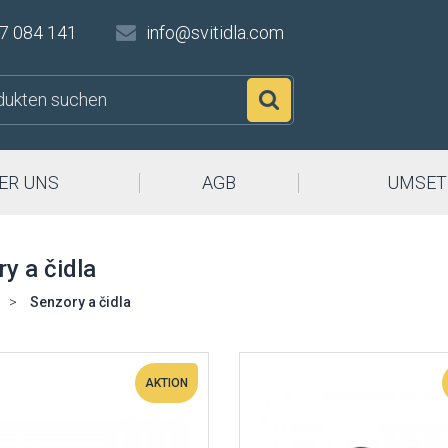
7 084 141
info@svitidla.com
Suchen
ER UNS
AGB
UMSET
y a čidla
>
Senzory a čidla
AKTION