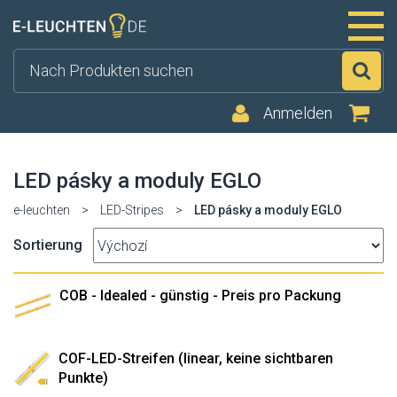
Su
Anmelden
LED pásky a moduly EGLO
e-leuchten
>
LED-Stripes
>
LED pásky a moduly EGLO
Sortierung
COB - Idealed - günstig - Preis pro Packung
COF-LED-Streifen (linear, keine sichtbaren
Punkte)