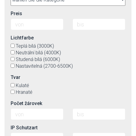
Preis
Lichtfarbe
Teplá bílá (3000K)
Neutrální bílá (4000K)
Studená bílá (6000K)
Nastavitelná (2700-6500K)
Tvar
Kulaté
Hranaté
Počet žárovek
IP Schutzart