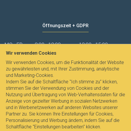
Öffnungszeit + GDPR
MO - FR
8:00 - 12:00
13:00 - 15:00
Wir verwenden Cookies
Datenschutz
Wir verwenden Cookies, um die Funktionalität der Website
zu gewährleisten und, mit Ihrer Zustimmung, analytische
und Marketing-Cookies.
Indem Sie auf die Schaltfläche "Ich stimme zu" klicken,
stimmen Sie der Verwendung von Cookies und der
Nutzung und Übertragung von Web-Verhaltensdaten für die
Anzeige von gezielter Werbung in sozialen Netzwerken
und in Werbenetzwerken auf anderen Websites unserer
Partner zu. Sie können Ihre Einstellungen für Cookies,
Personalisierung und Werbung ändern, indem Sie auf die
Schaltfläche "Einstellungen bearbeiten" klicken.