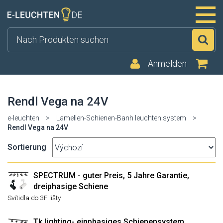
Su
Anmelden
Rendl Vega na 24V
e-leuchten
>
Lamellen-Schienen-Banh leuchten system
>
Rendl Vega na 24V
Sortierung
SPECTRUM - guter Preis, 5 Jahre Garantie,
dreiphasige Schiene
Svítidla do 3F lišty
Tk lighting- einphasiges Schienensystem