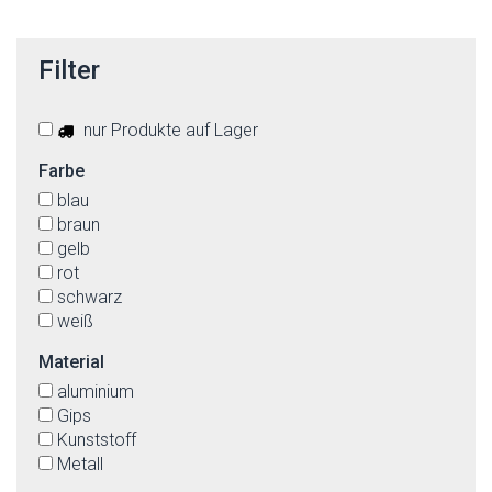
Filter
nur Produkte auf Lager
Farbe
blau
braun
gelb
rot
schwarz
weiß
Material
aluminium
Gips
Kunststoff
Metall