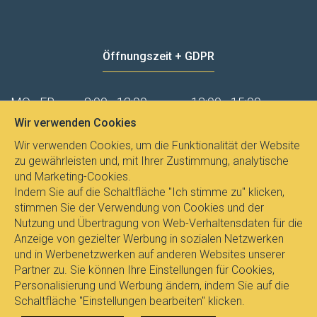
Öffnungszeit + GDPR
MO - FR
8:00 - 12:00
13:00 - 15:00
Wir verwenden Cookies
Datenschutz
Wir verwenden Cookies, um die Funktionalität der Website
zu gewährleisten und, mit Ihrer Zustimmung, analytische
und Marketing-Cookies.
Indem Sie auf die Schaltfläche "Ich stimme zu" klicken,
stimmen Sie der Verwendung von Cookies und der
Nutzung und Übertragung von Web-Verhaltensdaten für die
Anzeige von gezielter Werbung in sozialen Netzwerken
und in Werbenetzwerken auf anderen Websites unserer
Partner zu. Sie können Ihre Einstellungen für Cookies,
Personalisierung und Werbung ändern, indem Sie auf die
Schaltfläche "Einstellungen bearbeiten" klicken.