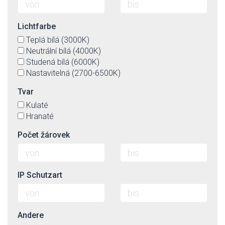
Lichtfarbe
Teplá bílá (3000K)
Neutrální bílá (4000K)
Studená bílá (6000K)
Nastavitelná (2700-6500K)
Tvar
Kulaté
Hranaté
Počet žárovek
IP Schutzart
Andere