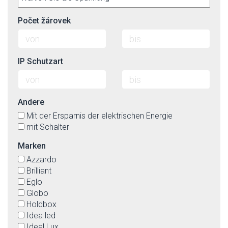
Počet žárovek
IP Schutzart
Andere
Mit der Ersparnis der elektrischen Energie
mit Schalter
Marken
Azzardo
Brilliant
Eglo
Globo
Holdbox
Idea led
Ideal Lux