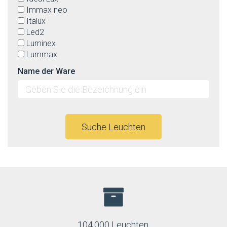
Immax neo
Italux
Led2
Luminex
Lummax
Luxera
Name der Ware
Max-light
Mi by Milagro
Nowodvorski
Orion
Palnas
Suche Leuchten
Paulmann
Prezent
Rabalux
Reality
Rendl
Sigma
Sollux
Temar
TK Lighting
104.000 Leuchten.