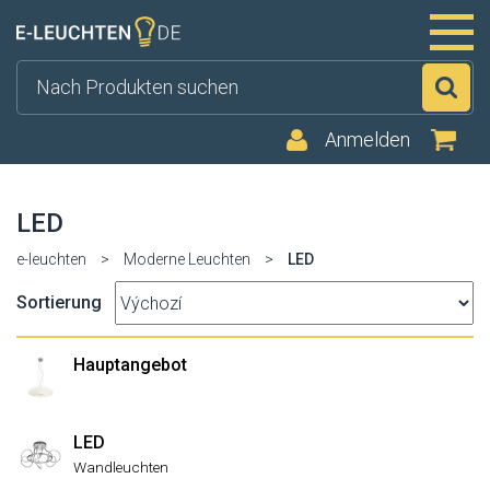
Su
Anmelden
LED
e-leuchten
>
Moderne Leuchten
>
LED
Sortierung
Hauptangebot
LED
Wandleuchten