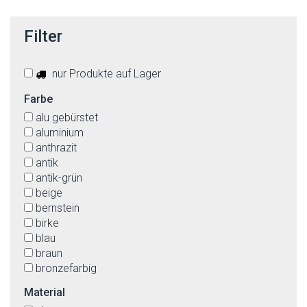
Filter
nur Produkte auf Lager
Farbe
alu gebürstet
aluminium
anthrazit
antik
antik-grün
beige
bernstein
birke
blau
braun
bronzefarbig
buche
Material
cremefarben