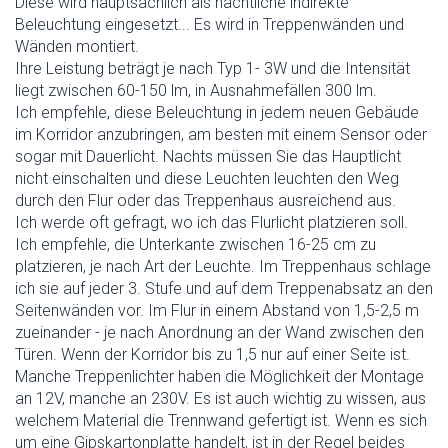
Diese wird hauptsächlich als nächtliche indirekte
Beleuchtung eingesetzt... Es wird in Treppenwänden und
Wänden montiert.
Ihre Leistung beträgt je nach Typ 1- 3W und die Intensität
liegt zwischen 60-150 lm, in Ausnahmefällen 300 lm.
Ich empfehle, diese Beleuchtung in jedem neuen Gebäude
im Korridor anzubringen, am besten mit einem Sensor oder
sogar mit Dauerlicht. Nachts müssen Sie das Hauptlicht
nicht einschalten und diese Leuchten leuchten den Weg
durch den Flur oder das Treppenhaus ausreichend aus.
Ich werde oft gefragt, wo ich das Flurlicht platzieren soll.
Ich empfehle, die Unterkante zwischen 16-25 cm zu
platzieren, je nach Art der Leuchte. Im Treppenhaus schlage
ich sie auf jeder 3. Stufe und auf dem Treppenabsatz an den
Seitenwänden vor. Im Flur in einem Abstand von 1,5-2,5 m
zueinander - je nach Anordnung an der Wand zwischen den
Türen. Wenn der Korridor bis zu 1,5 nur auf einer Seite ist.
Manche Treppenlichter haben die Möglichkeit der Montage
an 12V, manche an 230V. Es ist auch wichtig zu wissen, aus
welchem Material die Trennwand gefertigt ist. Wenn es sich
um eine Gipskartonplatte handelt, ist in der Regel beides