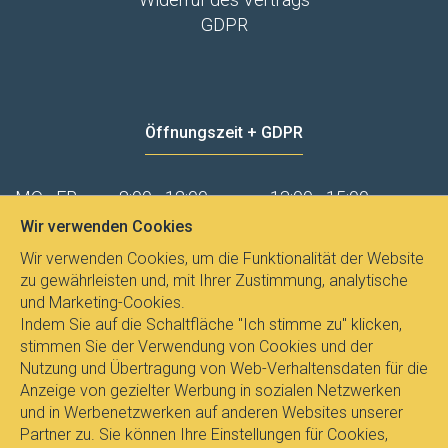
GDPR
Öffnungszeit + GDPR
MO - FR
8:00 - 12:00
13:00 - 15:00
Wir verwenden Cookies
Datenschutz
Wir verwenden Cookies, um die Funktionalität der Website
zu gewährleisten und, mit Ihrer Zustimmung, analytische
und Marketing-Cookies.
Indem Sie auf die Schaltfläche "Ich stimme zu" klicken,
stimmen Sie der Verwendung von Cookies und der
Nutzung und Übertragung von Web-Verhaltensdaten für die
Anzeige von gezielter Werbung in sozialen Netzwerken
und in Werbenetzwerken auf anderen Websites unserer
Partner zu. Sie können Ihre Einstellungen für Cookies,