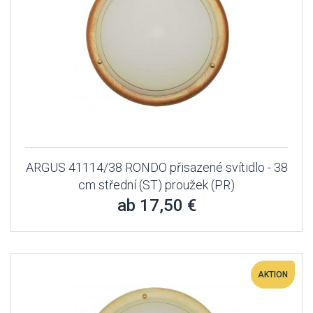
ARGUS 41114/38 RONDO přisazené svítidlo - 38
cm střední (ST) proužek (PR)
ab 17,50 €
AKTION