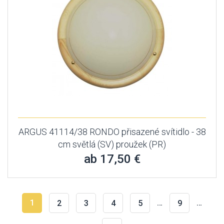
ARGUS 41114/38 RONDO přisazené svítidlo - 38
cm světlá (SV) proužek (PR)
ab 17,50 €
1
…
…
2
3
4
5
9