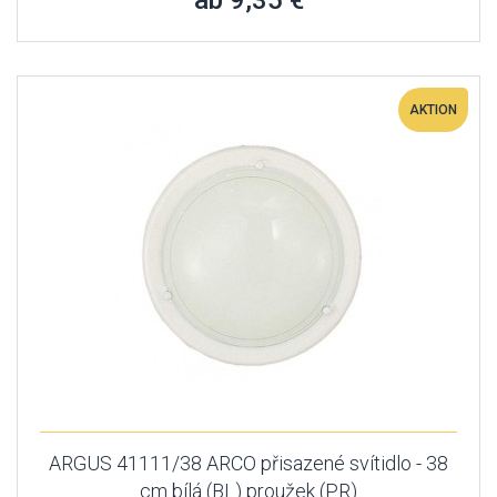
ab 9,35 €
AKTION
ARGUS 41111/38 ARCO přisazené svítidlo - 38
cm bílá (BL) proužek (PR)