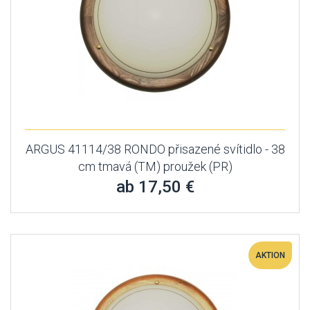
ARGUS 41114/38 RONDO přisazené svítidlo - 38
cm tmavá (TM) proužek (PR)
ab 17,50 €
AKTION