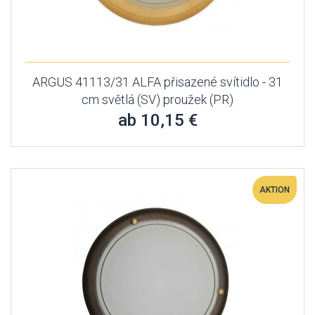
ARGUS 41113/31 ALFA přisazené svítidlo - 31
cm světlá (SV) proužek (PR)
ab 10,15 €
AKTION