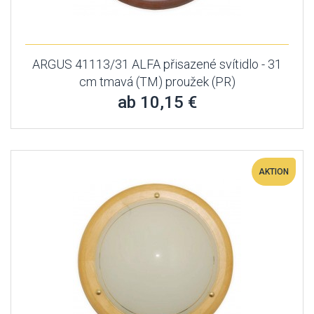
ARGUS 41113/31 ALFA přisazené svítidlo - 31
cm tmavá (TM) proužek (PR)
ab 10,15 €
AKTION