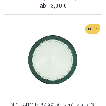
ab 13,00 €
AKTION
ARGUS 41111/38 ARCO přisazené svítidlo - 38