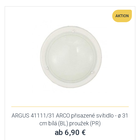
AKTION
ARGUS 41111/31 ARCO přisazené svítidlo - ø 31
cm bílá (BL) proužek (PR)
ab 6,90 €