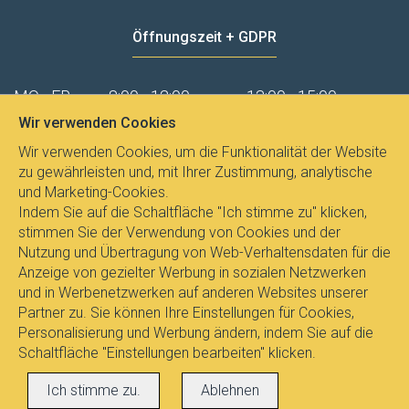
Öffnungszeit + GDPR
MO - FR
8:00 - 12:00
13:00 - 15:00
Wir verwenden Cookies
Datenschutz
Wir verwenden Cookies, um die Funktionalität der Website
zu gewährleisten und, mit Ihrer Zustimmung, analytische
und Marketing-Cookies.
Indem Sie auf die Schaltfläche "Ich stimme zu" klicken,
stimmen Sie der Verwendung von Cookies und der
Nutzung und Übertragung von Web-Verhaltensdaten für die
Anzeige von gezielter Werbung in sozialen Netzwerken
und in Werbenetzwerken auf anderen Websites unserer
Partner zu. Sie können Ihre Einstellungen für Cookies,
Personalisierung und Werbung ändern, indem Sie auf die
Schaltfläche "Einstellungen bearbeiten" klicken.
Alle Rechte vorbehalten © 2017
E-
Ich stimme zu.
Ablehnen