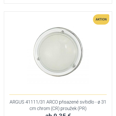
AKTION
ARGUS 41111/31 ARCO přisazené svítidlo - ø 31
cm chrom (CR) proužek (PR)