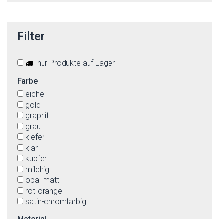
Filter
nur Produkte auf Lager
Farbe
eiche
gold
graphit
grau
kiefer
klar
kupfer
milchig
opal-matt
rot-orange
satin-chromfarbig
schwarz
Material