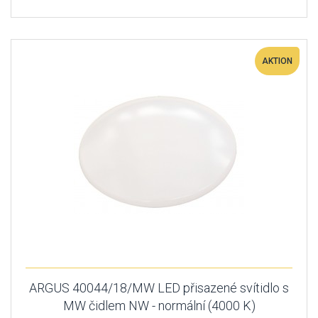
AKTION
ARGUS 40044/18/MW LED přisazené svítidlo s
MW čidlem NW - normální (4000 K)