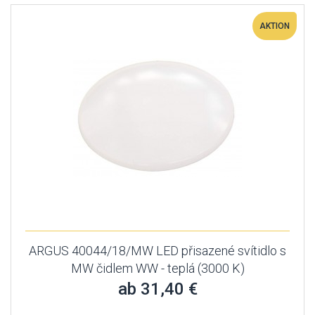
AKTION
ARGUS 40044/18/MW LED přisazené svítidlo s
MW čidlem WW - teplá (3000 K)
ab 31,40 €