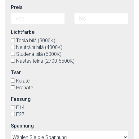
Preis
Lichtfarbe
Teplá bílá (3000K)
Neutrální bílá (4000K)
Studená bílá (6000K)
Nastavitelná (2700-6500K)
Tvar
Kulaté
Hranaté
Fassung
E14
E27
Spannung