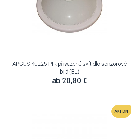
ARGUS 40225 PIR přisazené svítidlo senzorové
bílá (BL)
ab 20,80 €
AKTION