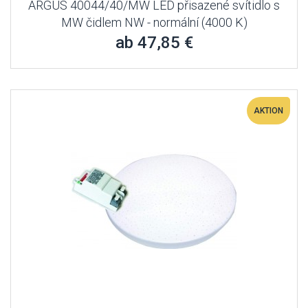
ARGUS 40044/40/MW LED přisazené svítidlo s
MW čidlem NW - normální (4000 K)
ab 47,85 €
AKTION