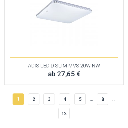
ADIS LED D SLIM MVS 20W NW
ab 27,65 €
1
…
…
2
3
4
5
8
12