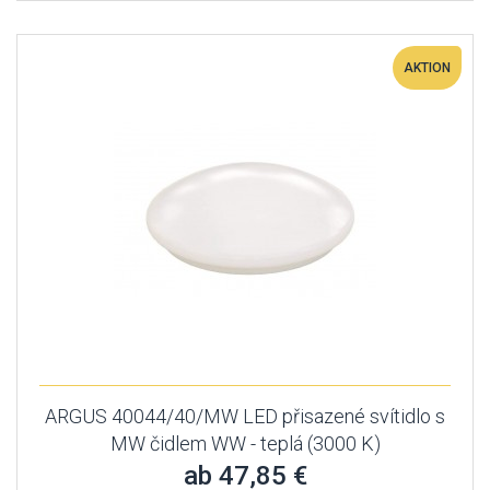
AKTION
ARGUS 40044/40/MW LED přisazené svítidlo s
MW čidlem WW - teplá (3000 K)
ab 47,85 €