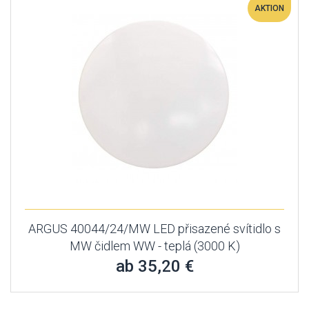
AKTION
ARGUS 40044/24/MW LED přisazené svítidlo s
MW čidlem WW - teplá (3000 K)
ab 35,20 €