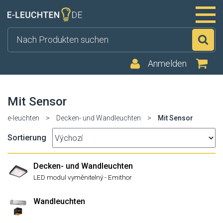
Su
Anmelden
Mit Sensor
e-leuchten
>
Decken- und Wandleuchten
>
Mit Sensor
Sortierung
Decken- und Wandleuchten
LED modul vyměnitelný - Emithor
Wandleuchten