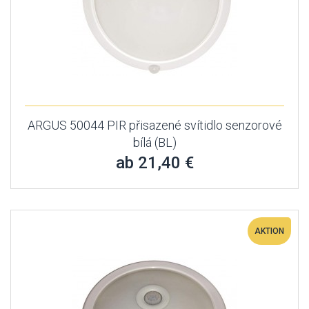
ARGUS 50044 PIR přisazené svítidlo senzorové
bílá (BL)
ab 21,40 €
AKTION