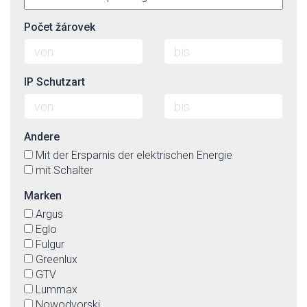
Počet žárovek
IP Schutzart
Andere
Mit der Ersparnis der elektrischen Energie
mit Schalter
Marken
Argus
Eglo
Fulgur
Greenlux
GTV
Lummax
Nowodvorski