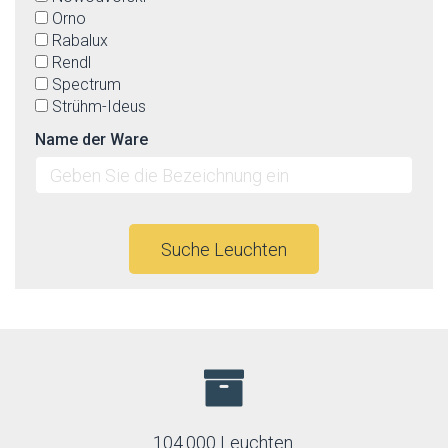
Orno
Rabalux
Rendl
Spectrum
Strühm-Ideus
Temar
Name der Ware
Top-light
Suche Leuchten
104.000 Leuchten.