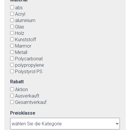
silber
abs
weiß
Acryl
aluminium
Glas
Holz
Kunststoff
Marmor
Metall
Polycarbonat
polypropylene
Polystyrol PS
Stahl
Rabatt
Textil(Imit.)-äußerlich, die innenseite von Kunstoff
Aktion
Ausverkauft
Gesamtverkauf
Preisklasse