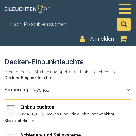
Su
Anmelden
Decken-Einpunktleuchte
e-leuchten
>
Strahler und Spots
>
Einbauleuchten
>
Decken-Einpunktleuchte
Sortierung
Einbauleuchten
,
,
,
,
SMART
LED
Decken-Einpunktleuchte
schwenkbar
Klassisch/kristall
Schienen- und Sailsysteme