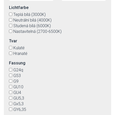
Lichtfarbe
Teplá bílá (3000K)
Neutrální bílá (4000K)
Studená bílá (6000K)
Nastavitelná (2700-6500K)
Tvar
Kulaté
Hranaté
Fassung
G24q
G53
G9
GU10
GU4
GU5,3
Gx5,3
GY6,35