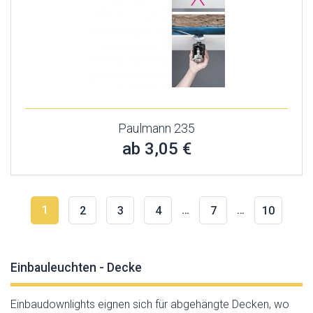
Paulmann 235
ab 3,05 €
1
…
…
2
3
4
7
10
Einbauleuchten - Decke
Einbaudownlights eignen sich für abgehängte Decken, wo