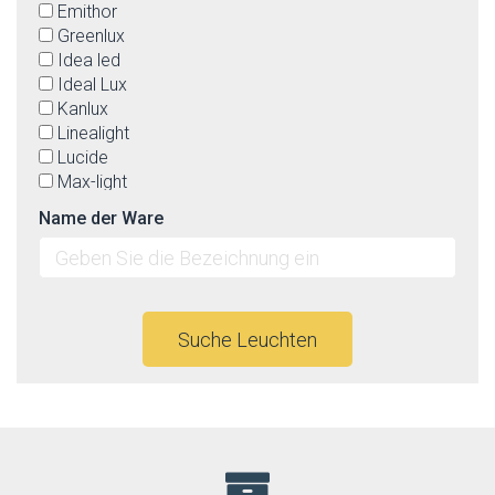
Emithor
Greenlux
Idea led
Ideal Lux
Kanlux
Linealight
Lucide
Max-light
Nowodvorski
Name der Ware
Orion
Panlux
Paulmann
Philips
Rabalux
Suche Leuchten
Rendl
SLV
Spectrum
Strühm-Ideus
TK Lighting