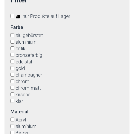
Filter
nur Produkte auf Lager
Farbe
alu gebürstet
aluminium
antik
bronzefarbig
edelstahl
gold
champagner
chrom
chrom-matt
kirsche
klar
matt
Material
messing-matt
Acryl
milchig
aluminium
nickel
Beton