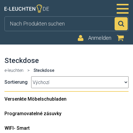
Su
Anmelden
Steckdose
e-leuchten
>
Steckdose
Sortierung
Versenkte Möbelschubladen
Programovatelné zásuvky
WIFI- Smart