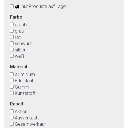
nur Produkte auf Lager
Farbe
graphit
grau
rot
schwarz
silber
weiß
Material
aluminium
Edelstahl
Gummi
Kunststoff
Rabatt
Aktion
Ausverkauft
Gesamtverkauf