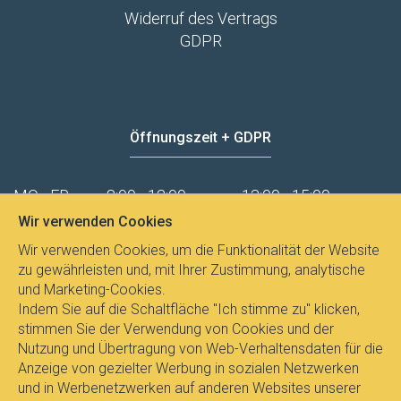
Widerruf des Vertrags
GDPR
Öffnungszeit + GDPR
MO - FR
8:00 - 12:00
13:00 - 15:00
Wir verwenden Cookies
Datenschutz
Wir verwenden Cookies, um die Funktionalität der Website
zu gewährleisten und, mit Ihrer Zustimmung, analytische
und Marketing-Cookies.
Indem Sie auf die Schaltfläche "Ich stimme zu" klicken,
stimmen Sie der Verwendung von Cookies und der
Nutzung und Übertragung von Web-Verhaltensdaten für die
Anzeige von gezielter Werbung in sozialen Netzwerken
und in Werbenetzwerken auf anderen Websites unserer