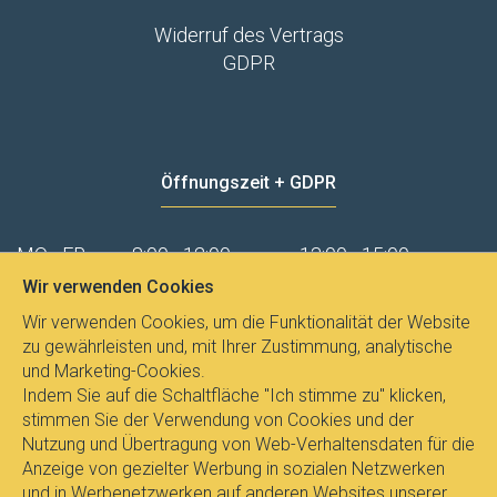
Widerruf des Vertrags
GDPR
Öffnungszeit + GDPR
MO - FR
8:00 - 12:00
13:00 - 15:00
Wir verwenden Cookies
Datenschutz
Wir verwenden Cookies, um die Funktionalität der Website
zu gewährleisten und, mit Ihrer Zustimmung, analytische
und Marketing-Cookies.
Indem Sie auf die Schaltfläche "Ich stimme zu" klicken,
stimmen Sie der Verwendung von Cookies und der
Nutzung und Übertragung von Web-Verhaltensdaten für die
Anzeige von gezielter Werbung in sozialen Netzwerken
und in Werbenetzwerken auf anderen Websites unserer