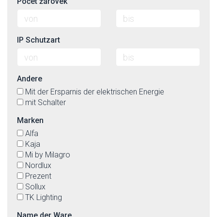
Počet žárovek
IP Schutzart
Andere
Mit der Ersparnis der elektrischen Energie
mit Schalter
Marken
Alfa
Kaja
Mi by Milagro
Nordlux
Prezent
Sollux
TK Lighting
Name der Ware