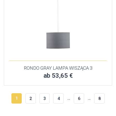
RONDO GRAY LAMPA WISZĄCA 3
ab 53,65 €
1
…
…
2
3
4
6
8