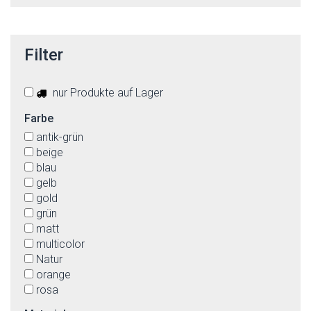
Filter
nur Produkte auf Lager
Farbe
antik-grün
beige
blau
gelb
gold
grün
matt
multicolor
Natur
orange
rosa
rostfarben