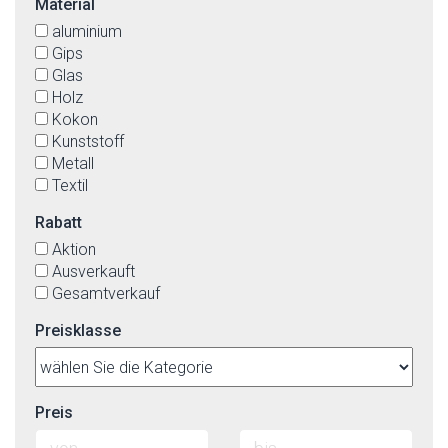
Material
rot
aluminium
schwarz
Gips
stahl
Glas
weiß
Holz
Kokon
Kunststoff
Metall
Textil
Rabatt
Aktion
Ausverkauft
Gesamtverkauf
Preisklasse
Preis