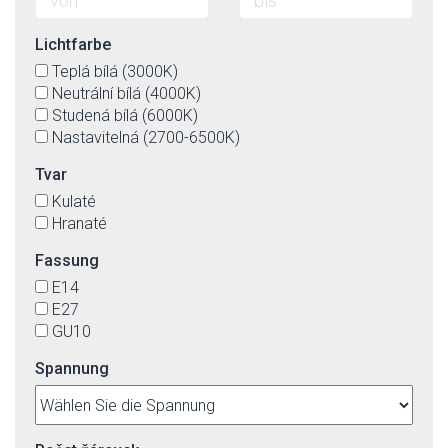
Lichtfarbe
Teplá bílá (3000K)
Neutrální bílá (4000K)
Studená bílá (6000K)
Nastavitelná (2700-6500K)
Tvar
Kulaté
Hranaté
Fassung
E14
E27
GU10
Spannung