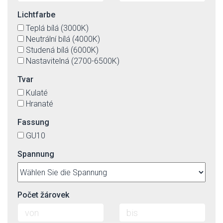
Lichtfarbe
Teplá bílá (3000K)
Neutrální bílá (4000K)
Studená bílá (6000K)
Nastavitelná (2700-6500K)
Tvar
Kulaté
Hranaté
Fassung
GU10
Spannung
Počet žárovek