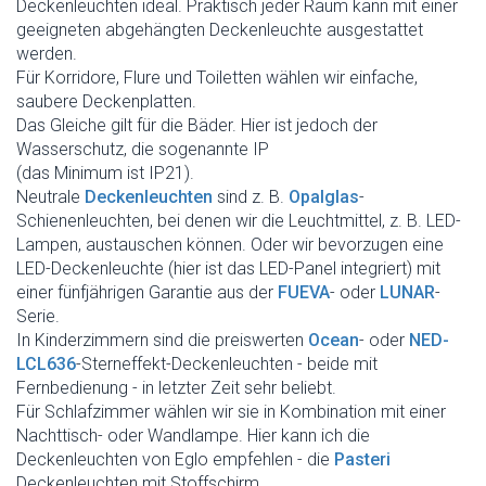
Deckenleuchten ideal. Praktisch jeder Raum kann mit einer
geeigneten abgehängten Deckenleuchte ausgestattet
werden.
Für Korridore, Flure und Toiletten wählen wir einfache,
saubere Deckenplatten.
Das Gleiche gilt für die Bäder. Hier ist jedoch der
Wasserschutz, die sogenannte IP
(das Minimum ist IP21).
Neutrale
Deckenleuchten
sind z. B.
Opalglas
-
Schienenleuchten, bei denen wir die Leuchtmittel, z. B. LED-
Lampen, austauschen können. Oder wir bevorzugen eine
LED-Deckenleuchte (hier ist das LED-Panel integriert) mit
einer fünfjährigen Garantie aus der
FUEVA
- oder
LUNAR
-
Serie.
In Kinderzimmern sind die preiswerten
Ocean
- oder
NED-
LCL636
-Sterneffekt-Deckenleuchten - beide mit
Fernbedienung - in letzter Zeit sehr beliebt.
Für Schlafzimmer wählen wir sie in Kombination mit einer
Nachttisch- oder Wandlampe. Hier kann ich die
Deckenleuchten von Eglo empfehlen - die
Pasteri
Deckenleuchten mit Stoffschirm.