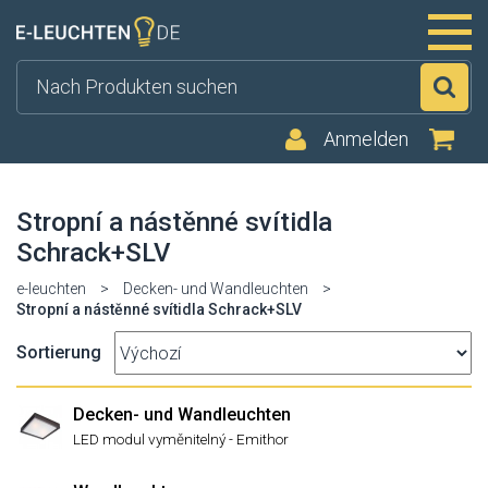
Su
Anmelden
Stropní a nástěnné svítidla
Schrack+SLV
e-leuchten
>
Decken- und Wandleuchten
>
Stropní a nástěnné svítidla Schrack+SLV
Sortierung
Decken- und Wandleuchten
LED modul vyměnitelný - Emithor