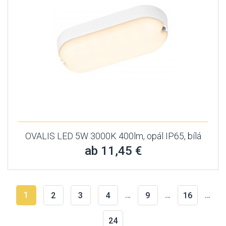
OVALIS LED 5W 3000K 400lm, opál IP65, bílá
ab 11,45 €
1
…
…
…
2
3
4
9
16
24