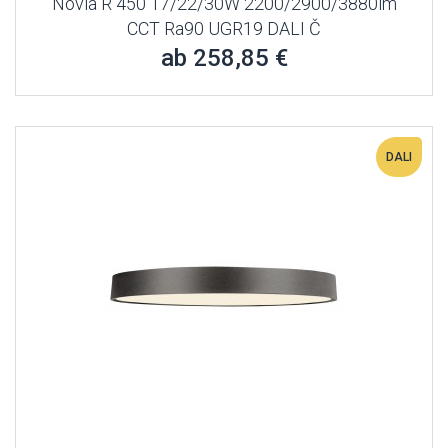
Novia R 450 17/22/30W 2200/2900/3880lm
CCT Ra90 UGR19 DALI Č
ab 258,85 €
DALI