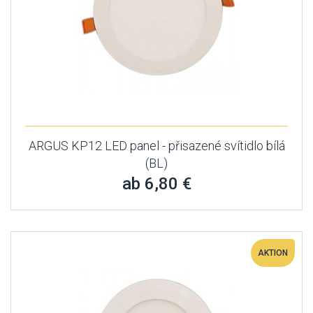
ARGUS KP12 LED panel - přisazené svítidlo bílá
(BL)
ab 6,80 €
AKTION