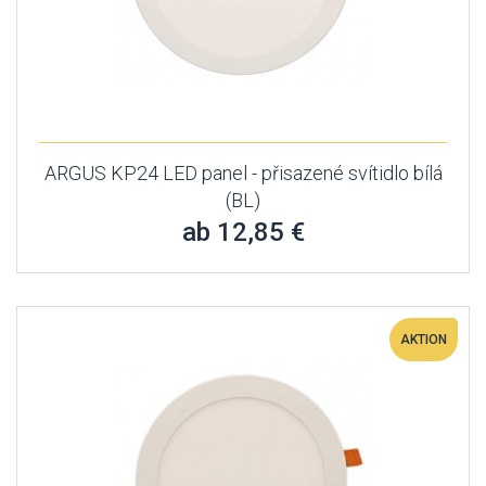
ARGUS KP24 LED panel - přisazené svítidlo bílá
(BL)
ab 12,85 €
AKTION