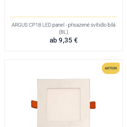
ARGUS CP18 LED panel - přisazené svítidlo bílá
(BL)
ab 9,35 €
AKTION