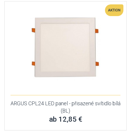
AKTION
ARGUS CPL24 LED panel - přisazené svítidlo bílá
(BL)
ab 12,85 €