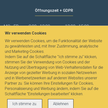
Öffnungszeit + GDPR
MO - FR
8:00 - 12:00
13:00 - 15:00
Wir verwenden Cookies
Datenschutz
Wir verwenden Cookies, um die Funktionalität der Website
zu gewährleisten und, mit Ihrer Zustimmung, analytische
und Marketing-Cookies.
Indem Sie auf die Schaltfläche "Ich stimme zu" klicken,
stimmen Sie der Verwendung von Cookies und der
Nutzung und Übertragung von Web-Verhaltensdaten für die
Anzeige von gezielter Werbung in sozialen Netzwerken
und in Werbenetzwerken auf anderen Websites unserer
Partner zu. Sie können Ihre Einstellungen für Cookies,
Personalisierung und Werbung ändern, indem Sie auf die
Schaltfläche "Einstellungen bearbeiten" klicken.
Alle Rechte vorbehalten © 2017
E-
Ich stimme zu.
Ablehnen