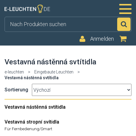
Su
Anmelden
Vestavná nástěnná svtítidla
e-leuchten
>
Eingebaute Leuchten
>
Vestavná nástěnná svtítidla
Sortierung
Vestavná nástěnná svtítidla
Vestavná stropní svítidla
Für Fernbedienung/Smart