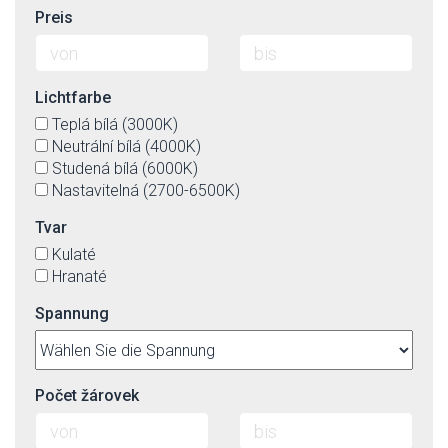
Preis
Lichtfarbe
Teplá bílá (3000K)
Neutrální bílá (4000K)
Studená bílá (6000K)
Nastavitelná (2700-6500K)
Tvar
Kulaté
Hranaté
Spannung
Počet žárovek