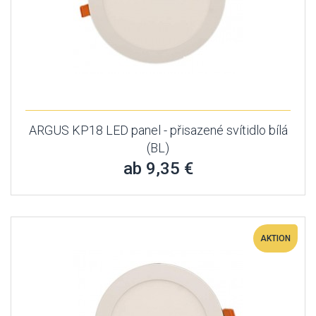
ARGUS KP18 LED panel - přisazené svítidlo bílá
(BL)
ab 9,35 €
AKTION