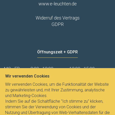
www.e-leuchten.de
Widerruf des Vertrags
GDPR
Öffnungszeit + GDPR
MO - FR
8:00 - 12:00
13:00 - 15:00
Wir verwenden Cookies
Datenschutz
Wir verwenden Cookies, um die Funktionalität der Website
zu gewährleisten und, mit Ihrer Zustimmung, analytische
und Marketing-Cookies.
Indem Sie auf die Schaltfläche "Ich stimme zu" klicken,
stimmen Sie der Verwendung von Cookies und der
Nutzung und Übertragung von Web-Verhaltensdaten für die