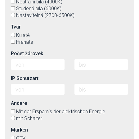
Neutrální bílá (4000K)
Studená bílá (6000K)
Nastavitelná (2700-6500K)
Tvar
Kulaté
Hranaté
Počet žárovek
IP Schutzart
Andere
Mit der Ersparnis der elektrischen Energie
mit Schalter
Marken
GTV