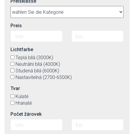
Preisklasse
Preis
Lichtfarbe
Teplá bílá (3000K)
Neutrální bílá (4000K)
Studená bílá (6000K)
Nastavitelná (2700-6500K)
Tvar
Kulaté
Hranaté
Počet žárovek