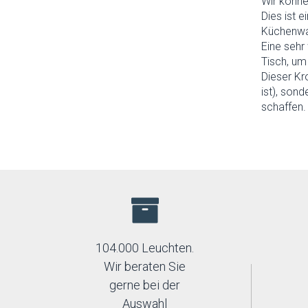
Wir könne
Spectrum
Dies ist e
Strühm-Ideus
Küchenwa
Temar
Eine sehr
Thoro
Tisch, um
TK Lighting
Dieser Kr
Top-light
ist), son
Trio
schaffen.
104.000 Leuchten.
Wir beraten Sie
gerne bei der
Auswahl