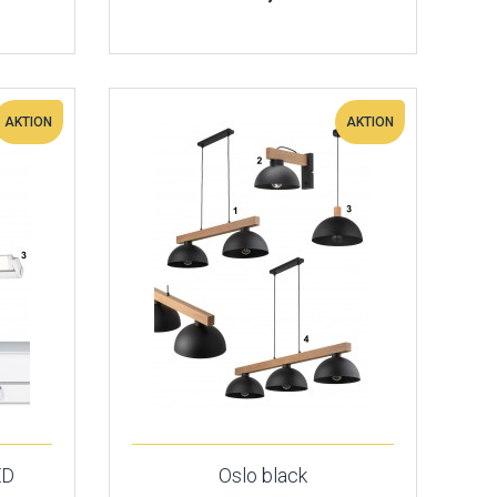
AKTION
AKTION
ED
Oslo black