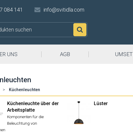
7 084 141
info@svitidla.com
Suchen
ER UNS
AGB
UMSET
nleuchten
>
Küchenleuchten
Küchenleuchte über der
Lüster
Arbeitsplatte
Komponenten für die
Beleuchtung von
hen