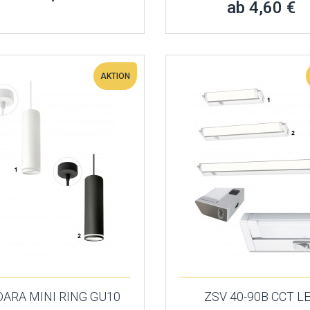
ab 4,60 €
AKTION
ARA MINI RING GU10
ZSV 40-90B CCT L