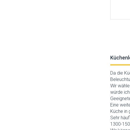
Luminex
Lummax
Luxera
Markslöjd
Max-light
Mi by Milagro
Nordlux
Nowodvorski
Orion
Küchenl
Orno
Palnas
Da die Kü
Paulmann
Beleuchtu
Prezent
Wir wähle
Rabalux
würde ich
Reality
Geeignete
Rendl
Eine weit
Searchlight
Küche in 
Sigma
Sehr häuf
SLV
1300-1500
Sollux