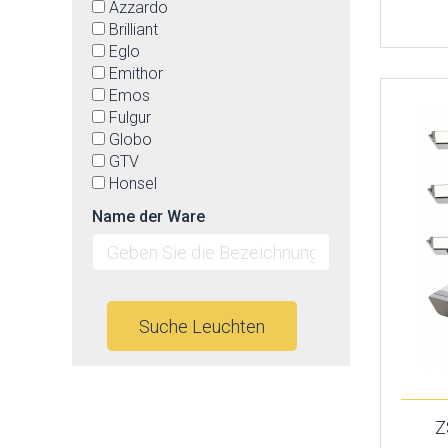
Azzardo
Brilliant
Eglo
Emithor
Emos
Fulgur
Globo
GTV
Honsel
Idea led
Name der Ware
Ideal Lux
Immax neo
Italux
Jupiter
Kaja
Suche Leuchten
Kanlux
Keter lighting
Lamkur
Lampex
Led2
Z
Lucide