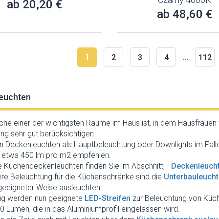
ab 20,20 €
ab 48,60 €
1
…
2
3
4
112
euchten
che einer der wichtigsten Räume im Haus ist, in dem Hausfrauen vi
ng sehr gut berücksichtigen.
n Deckenleuchten als Hauptbeleuchtung oder Downlights im Fal
 etwa 450 lm pro m2 empfehlen.
 Küchendeckenleuchten finden Sie im Abschnitt, -
Deckenleuch
ere Beleuchtung für die Küchenschränke sind die
Unterbauleuch
geeigneter Weise ausleuchten.
ig werden nun geeignete
LED-Streifen
zur Beleuchtung von Küche
 Lumen, die in das Aluminiumprofil eingelassen wird.