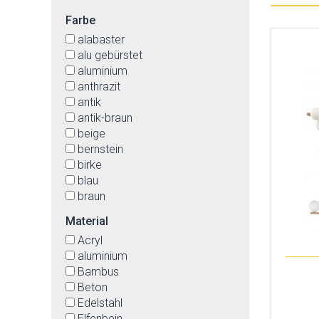
Farbe
alabaster
alu gebürstet
aluminium
anthrazit
antik
antik-braun
beige
bernstein
birke
blau
braun
bronzefarbig
Material
buche
Acryl
Cappuccino
aluminium
cremefarben
Bambus
edelstahl
Beton
eiche
Edelstahl
gelb
Elfenbein