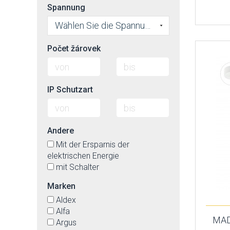
S14s
transparent
Spannung
violett
Wählen Sie die Spannung
weiß
weiß-matt
Počet žárovek
wenge
IP Schutzart
Andere
Mit der Ersparnis der
elektrischen Energie
mit Schalter
Marken
Aldex
Alfa
MAD
Argus