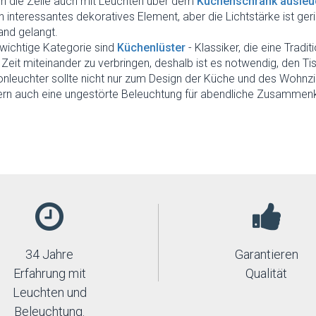
n die Zeile auch mit Leuchten über dem
Küchenschrank ausleuc
in interessantes dekoratives Element, aber die Lichtstärke ist ger
nd gelangt.
 wichtige Kategorie sind
Küchenlüster
- Klassiker, die eine Trad
 Zeit miteinander zu verbringen, deshalb ist es notwendig, den T
onleuchter sollte nicht nur zum Design der Küche und des Wohn
dern auch eine ungestörte Beleuchtung für abendliche Zusammenkü
34 Jahre
Garantieren
Erfahrung mit
Qualität
Leuchten und
Beleuchtung.