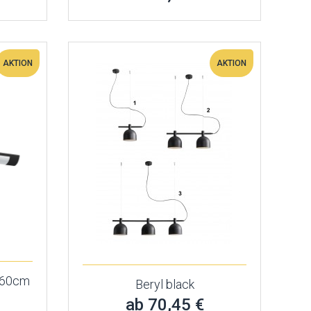
AKTION
AKTION
 60cm
Beryl black
ab 70,45 €