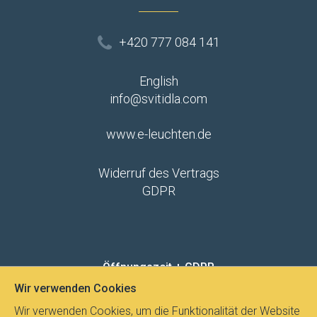
+420 777 084 141
English
info@svitidla.com
www.e-leuchten.de
Widerruf des Vertrags
GDPR
Öffnungszeit + GDPR
Wir verwenden Cookies
Wir verwenden Cookies, um die Funktionalität der Website
MO - FR
8:00 - 12:00
13:00 - 15:00