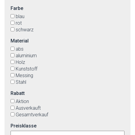
Farbe
blau
rot
schwarz
Material
abs
aluminium
Holz
Kunststoff
Messing
Stahl
Rabatt
Aktion
Ausverkauft
Gesamtverkauf
Preisklasse