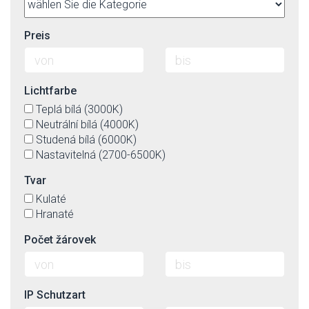
Preis
Lichtfarbe
Teplá bílá (3000K)
Neutrální bílá (4000K)
Studená bílá (6000K)
Nastavitelná (2700-6500K)
Tvar
Kulaté
Hranaté
Počet žárovek
IP Schutzart