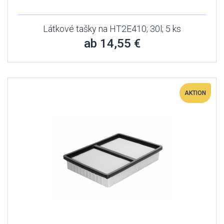
Látkové tašky na HT2E410; 30l; 5 ks
ab 14,55 €
AKTION