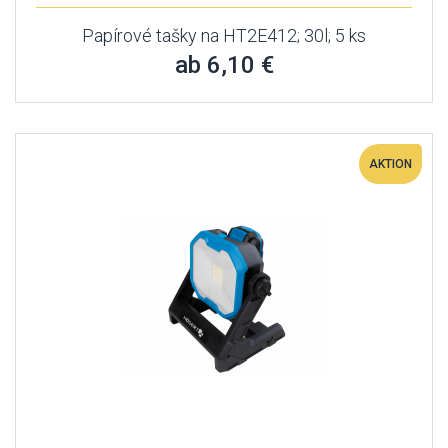
Papírové tašky na HT2E412; 30l; 5 ks
ab 6,10 €
AKTION