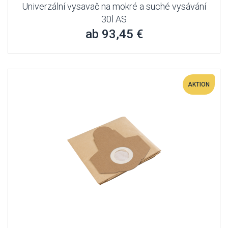
Univerzální vysavač na mokré a suché vysávání
30l AS
ab 93,45 €
AKTION