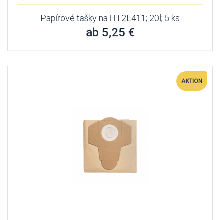
Papírové tašky na HT2E411; 20l; 5 ks
ab 5,25 €
AKTION