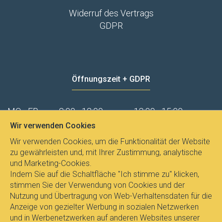
Widerruf des Vertrags
GDPR
Öffnungszeit + GDPR
MO - FR
8:00 - 12:00
13:00 - 15:00
Wir verwenden Cookies
Datenschutz
Wir verwenden Cookies, um die Funktionalität der Website
zu gewährleisten und, mit Ihrer Zustimmung, analytische
und Marketing-Cookies.
Indem Sie auf die Schaltfläche "Ich stimme zu" klicken,
stimmen Sie der Verwendung von Cookies und der
Nutzung und Übertragung von Web-Verhaltensdaten für die
Anzeige von gezielter Werbung in sozialen Netzwerken
und in Werbenetzwerken auf anderen Websites unserer