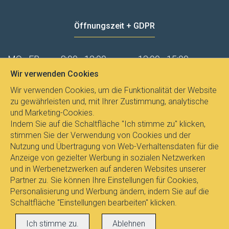
Öffnungszeit + GDPR
MO - FR
8:00 - 12:00
13:00 - 15:00
Wir verwenden Cookies
Datenschutz
Wir verwenden Cookies, um die Funktionalität der Website
zu gewährleisten und, mit Ihrer Zustimmung, analytische
und Marketing-Cookies.
Indem Sie auf die Schaltfläche "Ich stimme zu" klicken,
stimmen Sie der Verwendung von Cookies und der
Nutzung und Übertragung von Web-Verhaltensdaten für die
Anzeige von gezielter Werbung in sozialen Netzwerken
und in Werbenetzwerken auf anderen Websites unserer
Partner zu. Sie können Ihre Einstellungen für Cookies,
Personalisierung und Werbung ändern, indem Sie auf die
Schaltfläche "Einstellungen bearbeiten" klicken.
Alle Rechte vorbehalten © 2017
E-
Ich stimme zu.
Ablehnen