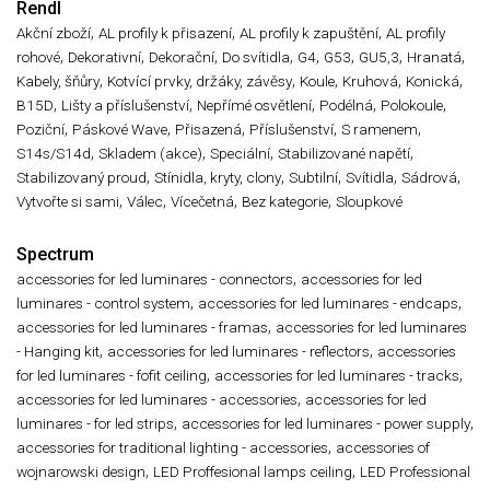
Rendl
,
,
,
Akční zboží
AL profily k přisazení
AL profily k zapuštění
AL profily
,
,
,
,
,
,
,
,
rohové
Dekorativní
Dekorační
Do svítidla
G4
G53
GU5,3
Hranatá
,
,
,
,
,
Kabely, šňůry
Kotvící prvky, držáky, závěsy
Koule
Kruhová
Konická
,
,
,
,
,
B15D
Lišty a příslušenství
Nepřímé osvětlení
Podélná
Polokoule
,
,
,
,
,
Poziční
Páskové Wave
Přisazená
Příslušenství
S ramenem
,
,
,
,
S14s/S14d
Skladem (akce)
Speciální
Stabilizované napětí
,
,
,
,
,
Stabilizovaný proud
Stínidla, kryty, clony
Subtilní
Svítidla
Sádrová
,
,
,
,
Vytvořte si sami
Válec
Vícečetná
Bez kategorie
Sloupkové
Spectrum
,
accessories for led luminares - connectors
accessories for led
,
,
luminares - control system
accessories for led luminares - endcaps
,
accessories for led luminares - framas
accessories for led luminares
,
,
- Hanging kit
accessories for led luminares - reflectors
accessories
,
,
for led luminares - fofit ceiling
accessories for led luminares - tracks
,
accessories for led luminares - accessories
accessories for led
,
,
luminares - for led strips
accessories for led luminares - power supply
,
accessories for traditional lighting - accessories
accessories of
,
,
wojnarowski design
LED Proffesional lamps ceiling
LED Professional