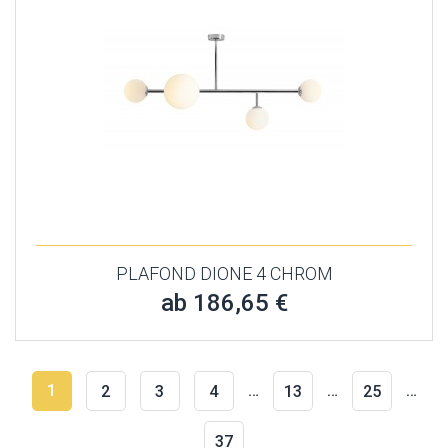
PLAFOND DIONE 4 CHROM
ab 186,65 €
1
…
…
…
2
3
4
13
25
37