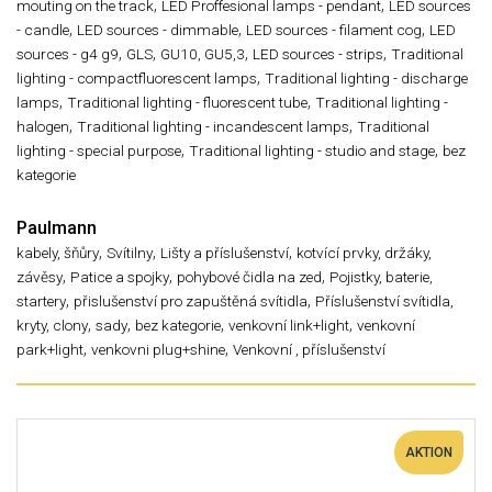
,
,
mouting on the track
LED Proffesional lamps - pendant
LED sources
,
,
,
- candle
LED sources - dimmable
LED sources - filament cog
LED
,
,
,
,
sources - g4 g9
GLS
GU10, GU5,3
LED sources - strips
Traditional
,
lighting - compactfluorescent lamps
Traditional lighting - discharge
,
,
lamps
Traditional lighting - fluorescent tube
Traditional lighting -
,
,
halogen
Traditional lighting - incandescent lamps
Traditional
,
,
lighting - special purpose
Traditional lighting - studio and stage
bez
kategorie
Paulmann
,
,
,
kabely, šňůry
Svítilny
Lišty a příslušenství
kotvící prvky, držáky,
,
,
,
závěsy
Patice a spojky
pohybové čidla na zed
Pojistky, baterie,
,
,
startery
přislušenství pro zapuštěná svítidla
Příslušenství svítidla,
,
,
,
,
kryty, clony
sady
bez kategorie
venkovní link+light
venkovní
,
,
park+light
venkovni plug+shine
Venkovní , příslušenství
AKTION