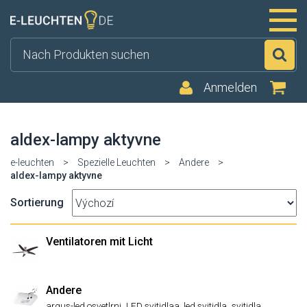
Su
Anmelden
aldex-lampy aktyvne
e-leuchten
>
Spezielle Leuchten
>
Andere
>
aldex-lampy aktyvne
Sortierung
Ventilatoren mit Licht
Andere
,
,
,
argus-led osvetlrni
LED svitidlaa, led svitidla
svitidla