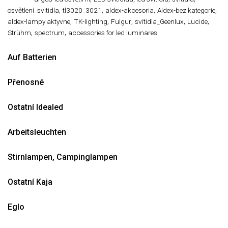
,
,
,
,
osvětlení_svitidla
tl3020_3021
aldex-akcesoria
Aldex-bez kategorie
,
,
,
,
,
aldex-lampy aktyvne
TK-lighting
Fulgur
svítidla_Geenlux
Lucide
,
,
Strühm
spectrum
accessories for led luminares
Auf Batterien
Přenosné
Ostatní Idealed
Arbeitsleuchten
Stirnlampen, Campinglampen
Ostatní Kaja
Eglo