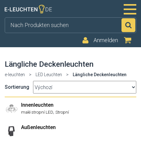
Su
Anmelden
Längliche Deckenleuchten
e-leuchten
>
LED Leuchten
>
Längliche Deckenleuchten
Sortierung
Innenleuchten
,
malé stropní LED
Stropní
Außenleuchten