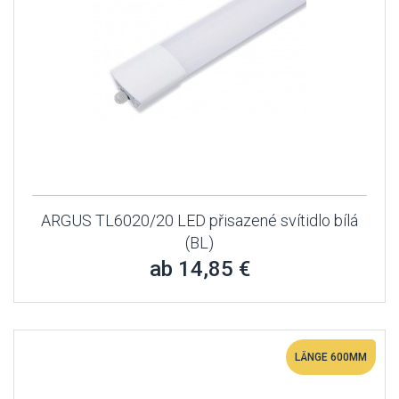
ARGUS TL6020/20 LED přisazené svítidlo bílá
(BL)
ab 14,85 €
LÄNGE 600MM