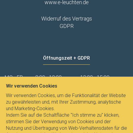
www.e-leuchten.de
Widerruf des Vertrags
GDPR
Öffnungszeit + GDPR
MO - FR
8:00 - 12:00
13:00 - 15:00
Wir verwenden Cookies
Datenschutz
Wir verwenden Cookies, um die Funktionalität der Website
zu gewährleisten und, mit Ihrer Zustimmung, analytische
und Marketing-Cookies.
Indem Sie auf die Schaltfläche "Ich stimme zu" klicken,
stimmen Sie der Verwendung von Cookies und der
Nutzung und Übertragung von Web-Verhaltensdaten für die