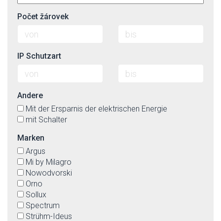
Počet žárovek
IP Schutzart
Andere
Mit der Ersparnis der elektrischen Energie
mit Schalter
Marken
Argus
Mi by Milagro
Nowodvorski
Orno
Sollux
Spectrum
Strühm-Ideus