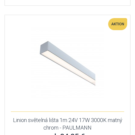
AKTION
Linion světelná lišta 1m 24V 17W 3000K matný
chrom - PAULMANN