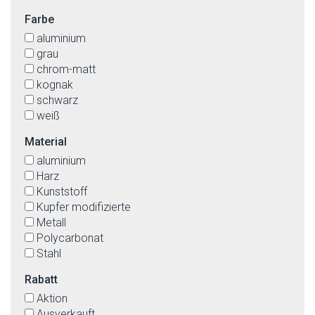
Farbe
aluminium
grau
chrom-matt
kognak
schwarz
weiß
Material
aluminium
Harz
Kunststoff
Kupfer modifizierte
Metall
Polycarbonat
Stahl
Rabatt
Aktion
Ausverkauft