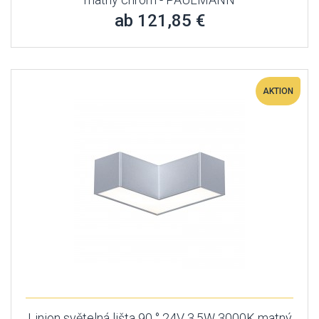
ab 121,85 €
AKTION
Linion světelná lišta 90 ° 24V 3,5W 3000K matný