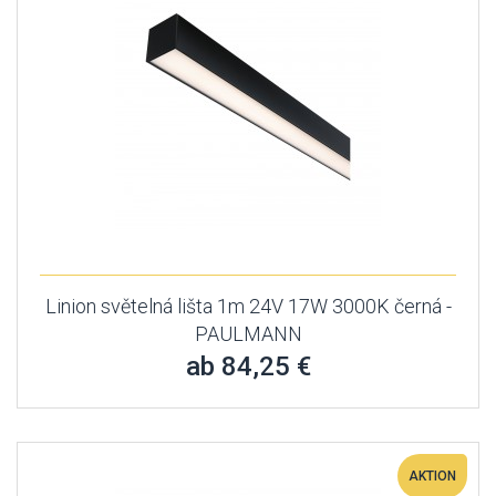
Linion světelná lišta 1m 24V 17W 3000K černá -
PAULMANN
ab 84,25 €
AKTION