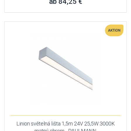
ab 84,25 €
AKTION
Linion světelná lišta 1,5m 24V 25,5W 3000K
matný chrom - PAULMANN