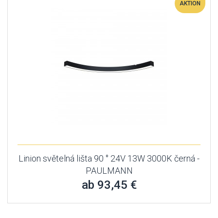
AKTION
Linion světelná lišta 90 ° 24V 13W 3000K černá -
PAULMANN
ab 93,45 €