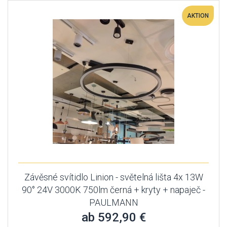
AKTION
Závěsné svítidlo Linion - světelná lišta 4x 13W
90° 24V 3000K 750lm černá + kryty + napaječ -
PAULMANN
ab 592,90 €