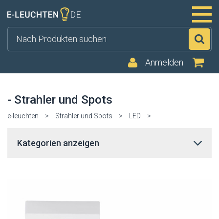
Su
Anmelden
- Strahler und Spots
e-leuchten
>
Strahler und Spots
>
LED
>
Kategorien anzeigen