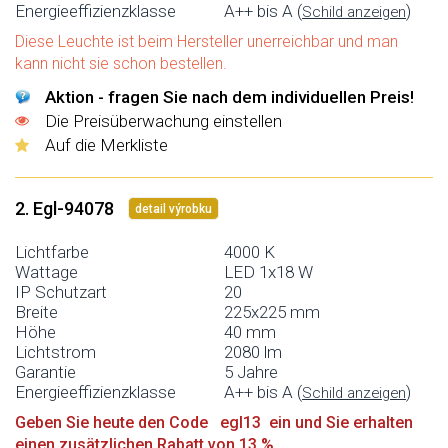
Energieeffizienzklasse
A++ bis A (
)
Schild anzeigen
Diese Leuchte ist beim Hersteller unerreichbar und man
kann nicht sie schon bestellen.
Aktion - fragen Sie nach dem individuellen Preis!
Die Preisüberwachung einstellen
Auf die Merkliste
2. Egl-94078
detail výrobku
Lichtfarbe
4000 K
Wattage
LED 1x18 W
IP Schutzart
20
Breite
225x225 mm
Höhe
40 mm
Lichtstrom
2080 lm
Garantie
5 Jahre
Energieeffizienzklasse
A++ bis A (
)
Schild anzeigen
Geben Sie heute den Code egl13 ein und Sie erhalten
einen zusätzlichen Rabatt von 13 %.