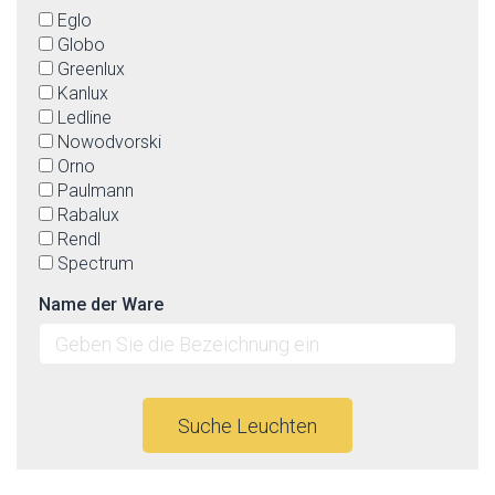
Eglo
Globo
Greenlux
Kanlux
Ledline
Nowodvorski
Orno
Paulmann
Rabalux
Rendl
Spectrum
Name der Ware
Suche Leuchten