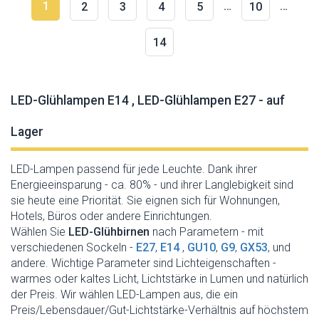
1
…
…
2
3
4
5
10
14
LED-Glühlampen E14 , LED-Glühlampen E27 - auf
Lager
LED-Lampen passend für jede Leuchte. Dank ihrer
Energieeinsparung - ca. 80% - und ihrer Langlebigkeit sind
sie heute eine Priorität. Sie eignen sich für Wohnungen,
Hotels, Büros oder andere Einrichtungen.
Wählen Sie
LED-Glühbirnen
nach Parametern - mit
verschiedenen Sockeln -
E27
,
E14
,
GU10
,
G9
,
GX53
, und
andere. Wichtige Parameter sind Lichteigenschaften -
warmes oder kaltes Licht, Lichtstärke in Lumen und natürlich
der Preis. Wir wählen LED-Lampen aus, die ein
Preis/Lebensdauer/Gut-Lichtstärke-Verhältnis auf höchstem