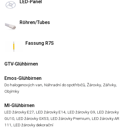
LED-Panel
Röhren/Tubes
Fassung R7S
GTV-Glühbirnen
Emos-Glühbirnen
,
,
,
,
Do halogenových van
Náhradní do spotřrbičů
Žárovky
Zářivky
Objímky
MI-Glühbirnen
,
,
,
LED žárovky E27
LED žárovky E14
LED žárovky G9
LED žárovky
,
,
,
GU10
LED žárovky GX53
LED žárovky Premium
LED žárovky AR
,
111
LED žárovky dekorační