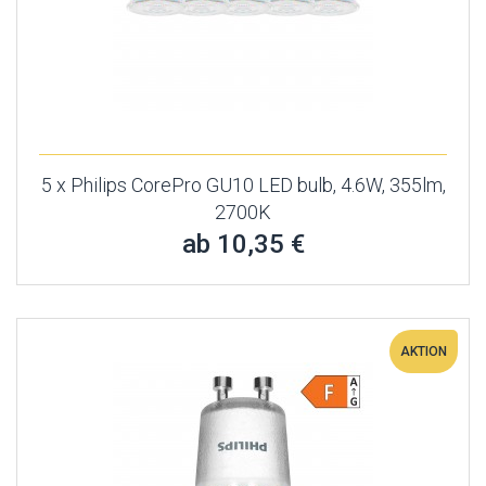
5 x Philips CorePro GU10 LED bulb, 4.6W, 355lm,
2700K
ab 10,35 €
AKTION