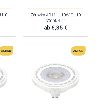
GU10
Žárovka AR111 - 10W GU10
3000K/bílá
ab 6,35 €
AKTION
AKTION