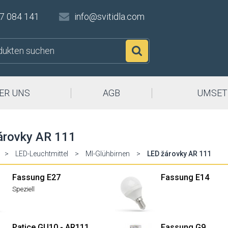
7 084 141
info@svitidla.com
Suchen
ER UNS
AGB
UMSET
árovky AR 111
>
LED-Leuchtmittel
>
MI-Glühbirnen
>
LED žárovky AR 111
Fassung E27
Fassung E14
Speziell
Patice GU10 - AR111
Fassung G9