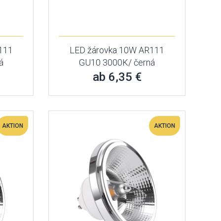
111
LED žárovka 10W AR111
á
GU10 3000K/ černá
ab 6,35 €
AKTION
AKTION