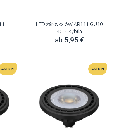
111
LED žárovka 6W AR111 GU10
4000K/bílá
ab 5,95 €
AKTION
AKTION