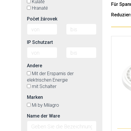
Kulaté
Für Span
Hranaté
Reduzier
Počet žárovek
IP Schutzart
Andere
Mit der Ersparnis der
elektrischen Energie
mit Schalter
Marken
Mi by Milagro
Name der Ware