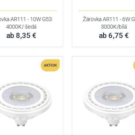
ovka AR111 - 10W G53
Žárovka AR111 - 6W 
4000K/ šedá
3000K/bílá
ab 8,35 €
ab 6,75 €
AKTION