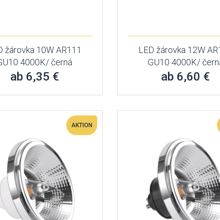
D žárovka 10W AR111
LED žárovka 12W AR
GU10 4000K/ černá
GU10 4000K/ čern
ab 6,35 €
ab 6,60 €
AKTION