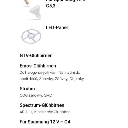
G5,3
LED-Panel
GTV-Glühbirnen
Emos-Glühbirnen
,
Do halogenových van
Náhradní do
,
,
,
spotřrbičů
Žárovky
Zářivky
Objímky
Struhm
,
COG žárovky
SMD
Spectrum-Glühbirnen
,
AR 111
Klassische Glühbirne
Für Spannung 12 V – G4