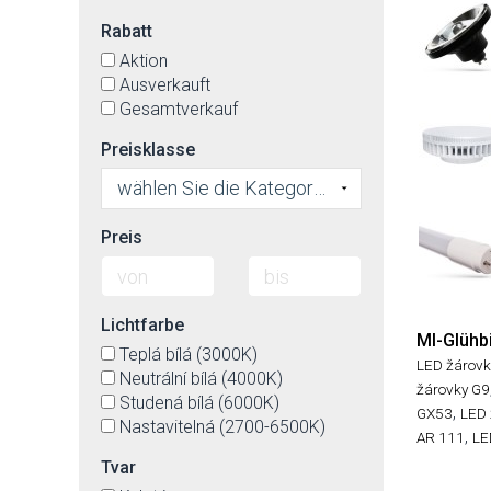
Rabatt
Aktion
Ausverkauft
Gesamtverkauf
Preisklasse
wählen Sie die Kategorie
Preis
Lichtfarbe
MI-Glühb
Teplá bílá (3000K)
LED žárovk
Neutrální bílá (4000K)
žárovky G9
Studená bílá (6000K)
,
GX53
LED 
Nastavitelná (2700-6500K)
,
AR 111
LE
Tvar