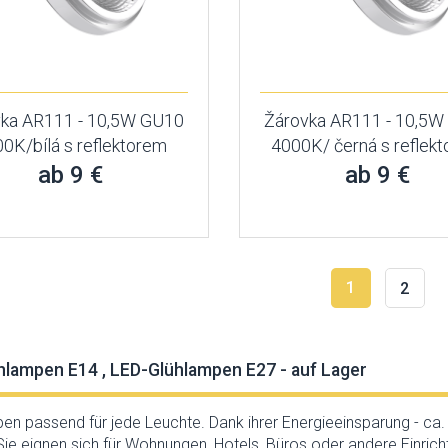
vka AR111 - 10,5W GU10
Žárovka AR111 - 10,5W
0K/bílá s reflektorem
4000K/ černá s reflek
ab 9 €
ab 9 €
1
2
lampen E14 , LED-Glühlampen E27 - auf Lager
n passend für jede Leuchte. Dank ihrer Energieeinsparung - ca. 8
. Sie eignen sich für Wohnungen, Hotels, Büros oder andere Einric