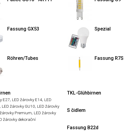
Fassung GX53
Spezial
Röhren/Tubes
Fassung R7S
irnen
TKL-Glühbirnen
,
,
y E27
LED žárovky E14
LED
,
,
LED žárovky GU10
LED žárovky
S čidlem
,
žárovky Premium
LED žárovky
D žárovky dekorační
Fassung B22d