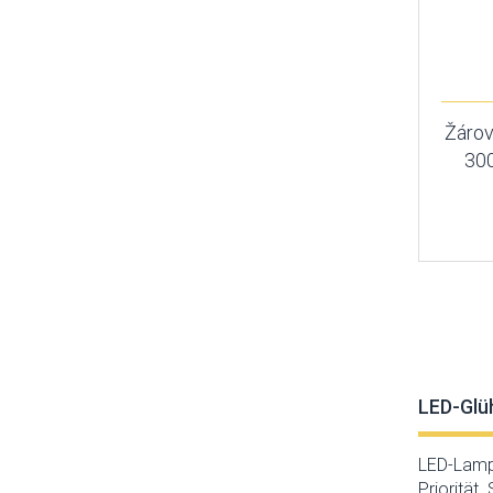
Žáro
300
LED-Glüh
LED-Lampe
Priorität