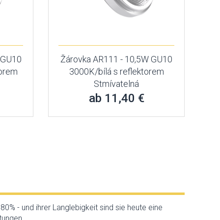
 GU10
Žárovka AR111 - 10,5W GU10
torem
3000K/bílá s reflektorem
Stmívatelná
ab 11,40 €
0% - und ihrer Langlebigkeit sind sie heute eine
htungen.