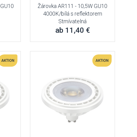
 GU10
Žárovka AR111 - 10,5W GU10
4000K/bílá s reflektorem
Stmívatelná
ab 11,40 €
AKTION
AKTION