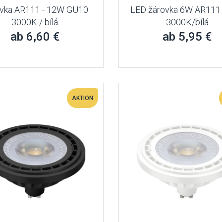
vka AR111 - 12W GU10
LED žárovka 6W AR111
3000K / bílá
3000K/bílá
ab 6,60 €
ab 5,95 €
AKTION