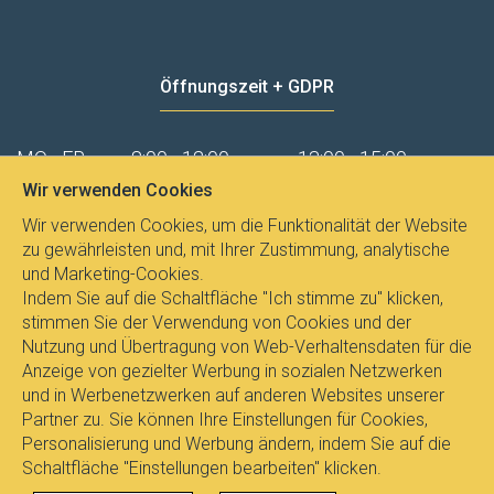
Öffnungszeit + GDPR
MO - FR
8:00 - 12:00
13:00 - 15:00
Wir verwenden Cookies
Datenschutz
Wir verwenden Cookies, um die Funktionalität der Website
zu gewährleisten und, mit Ihrer Zustimmung, analytische
und Marketing-Cookies.
Indem Sie auf die Schaltfläche "Ich stimme zu" klicken,
stimmen Sie der Verwendung von Cookies und der
Nutzung und Übertragung von Web-Verhaltensdaten für die
Anzeige von gezielter Werbung in sozialen Netzwerken
und in Werbenetzwerken auf anderen Websites unserer
Partner zu. Sie können Ihre Einstellungen für Cookies,
Personalisierung und Werbung ändern, indem Sie auf die
Schaltfläche "Einstellungen bearbeiten" klicken.