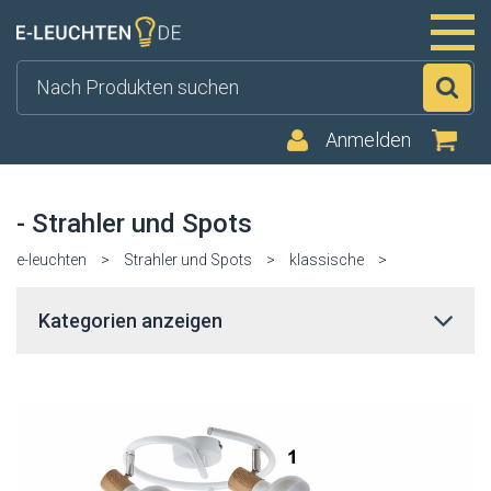
Su
Anmelden
- Strahler und Spots
e-leuchten
>
Strahler und Spots
>
klassische
>
Kategorien anzeigen