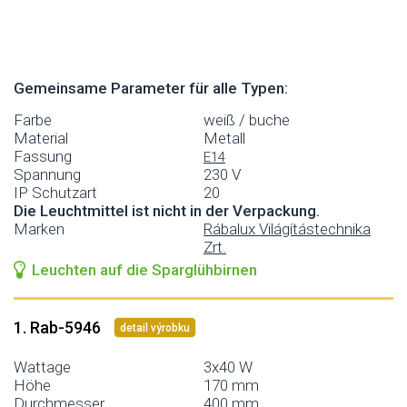
Gemeinsame Parameter für alle Typen:
Farbe
weiß / buche
Material
Metall
Fassung
E14
Spannung
230 V
IP Schutzart
20
Die Leuchtmittel ist nicht in der Verpackung.
Marken
Rábalux Világítástechnika
Zrt.
Leuchten auf die Sparglühbirnen
1. Rab-5946
detail výrobku
Wattage
3x40 W
Höhe
170 mm
Durchmesser
400 mm