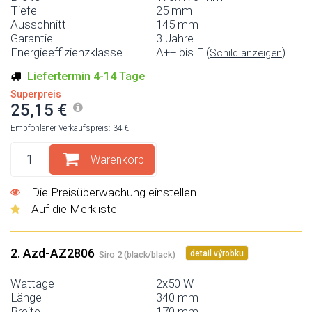
Tiefe
25 mm
Ausschnitt
145 mm
Garantie
3 Jahre
Energieeffizienzklasse
A++ bis E (
)
Schild anzeigen
Liefertermin 4-14 Tage
Superpreis
25,15 €
Empfohlener Verkaufspreis: 34 €
Warenkorb
Die Preisüberwachung einstellen
Auf die Merkliste
2. Azd-AZ2806
detail výrobku
Siro 2 (black/black)
Wattage
2x50 W
Länge
340 mm
Breite
170 mm