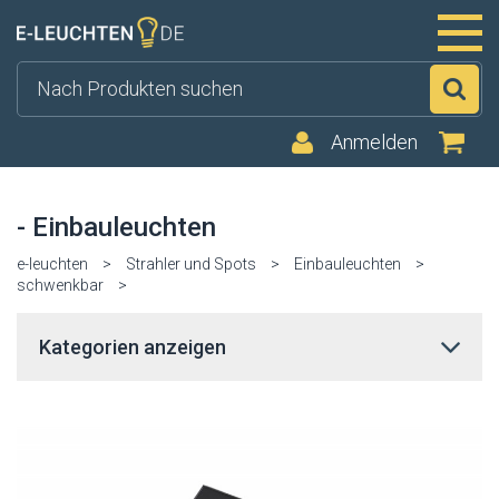
Su
Anmelden
- Einbauleuchten
e-leuchten
>
Strahler und Spots
>
Einbauleuchten
>
schwenkbar
>
Kategorien anzeigen