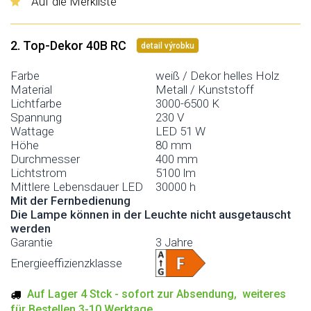
Auf die Merkliste
2. Top-Dekor 40B RC
detail výrobku
Farbe
weiß / Dekor helles Holz
Material
Metall / Kunststoff
Lichtfarbe
3000-6500 K
Spannung
230 V
Wattage
LED 51 W
Höhe
80 mm
Durchmesser
400 mm
Lichtstrom
5100 lm
Mittlere Lebensdauer LED
30000 h
Mit der Fernbedienung
Die Lampe können in der Leuchte nicht ausgetauscht
werden
Garantie
3 Jahre
Energieeffizienzklasse
Auf Lager 4 Stck - sofort zur Absendung, weiteres
für Bestellen 3-10 Werktage