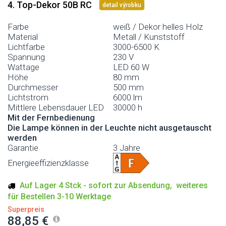
4. Top-Dekor 50B RC
detail výrobku
Farbe
weiß / Dekor helles Holz
Material
Metall / Kunststoff
Lichtfarbe
3000-6500 K
Spannung
230 V
Wattage
LED 60 W
Höhe
80 mm
Durchmesser
500 mm
Lichtstrom
6000 lm
Mittlere Lebensdauer LED
30000 h
Mit der Fernbedienung
Die Lampe können in der Leuchte nicht ausgetauscht
werden
Garantie
3 Jahre
Energieeffizienzklasse
Auf Lager 4 Stck - sofort zur Absendung, weiteres
für Bestellen 3-10 Werktage
Superpreis
88,85 €