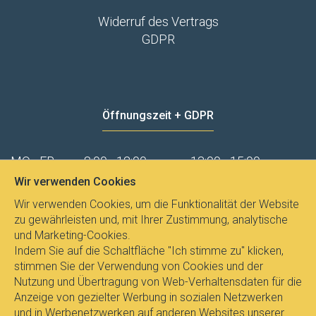
Widerruf des Vertrags
GDPR
Öffnungszeit + GDPR
MO - FR
8:00 - 12:00
13:00 - 15:00
Datenschutz
Wir verwenden Cookies
Wir verwenden Cookies, um die Funktionalität der Website
zu gewährleisten und, mit Ihrer Zustimmung, analytische
und Marketing-Cookies.
Indem Sie auf die Schaltfläche "Ich stimme zu" klicken,
stimmen Sie der Verwendung von Cookies und der
Nutzung und Übertragung von Web-Verhaltensdaten für die
Anzeige von gezielter Werbung in sozialen Netzwerken
und in Werbenetzwerken auf anderen Websites unserer